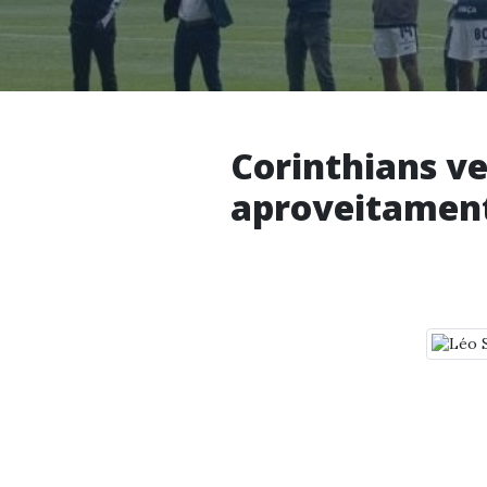
Corinthians v
aproveitament