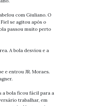
iano.
tabelou com Giuliano. O
 Fiel se agitou após o
bola passou muito perto
ea. A bola desviou e a
pe e entrou JR. Moraes.
agner.
a bola ficou fácil para a
versário trabalhar, em