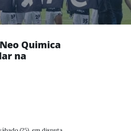
a Neo Quimica
lar na
sábado (25), em disputa