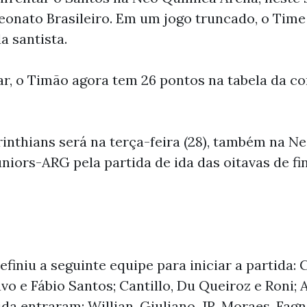
eonato Brasileiro. Em um jogo truncado, o Tim
a santista.
r, o Timão agora tem 26 pontos na tabela da c
inthians será na terça-feira (28), também na N
uniors-ARG pela partida de ida das oitavas de
efiniu a seguinte equipe para iniciar a partida: 
vo e Fábio Santos; Cantillo, Du Queiroz e Roni; 
a entraram: Willian, Giuliano, JR. Moraes, Fagn