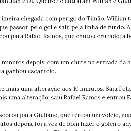
antuan e Du Queiroz e entraram Willian e Giul
rimeira chegada com perigo do Timão. Willian 
que passou pelo gol e saiu pela linha de fundo. A
ocou para Rafael Ramos, que chutou cruzado; a 
minutos depois, com um chute na entrada da ár
ta ganhou escanteio.
ez mais uma alteração aos 10 minutos. Saiu Feli
is uma alteração: saiu Rafael Ramos e entrou F
scorou para Giuliano, que tentou um voleio, mas 
utos depois, foi a vez de Roni fazer o goleiro ad