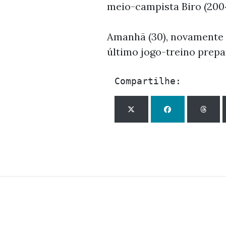
meio-campista Biro (2004
Amanhã (30), novamente p
último jogo-treino prep
Compartilhe: